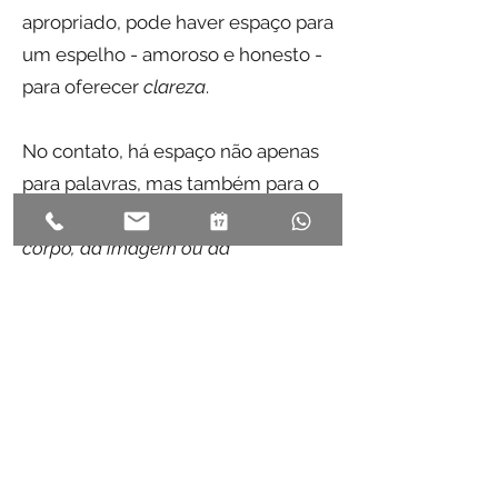
apropriado, pode haver espaço para
um espelho - amoroso e honesto -
para oferecer
clareza
.
No contato, há espaço não apenas
para palavras, mas também para o
que quer ser falado por meio
do
corpo, da imagem ou da
imaginação
. Formas de trabalho
criativo, como desenho, pintura ou
escrita
, podem ser uma entrada
para aquilo para o qual ainda não
existe linguagem, mas certamente
não são um pré-requisito para a
terapia ou sua eficácia.